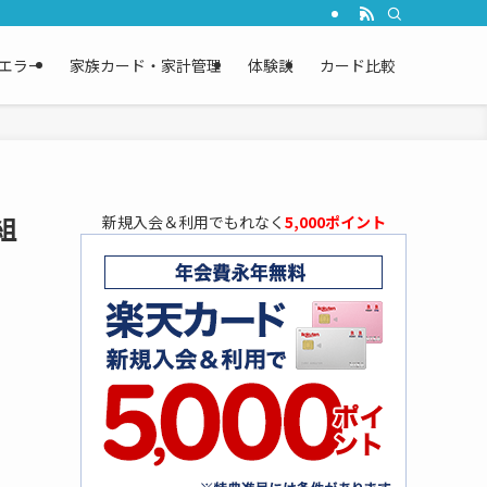
エラー
家族カード・家計管理
体験談
カード比較
組
新規入会＆利用でもれなく
5,000ポイント