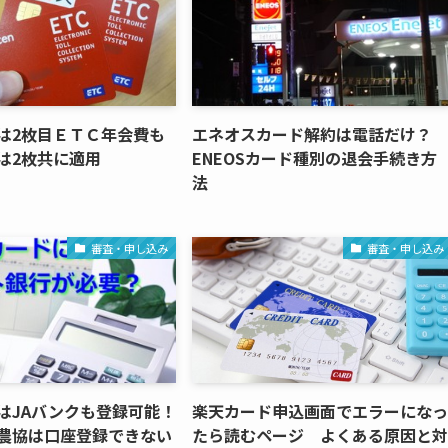
は2枚目ＥＴＣ年会費も
エネオスカード解約は電話だけ？
は2枚共に適用
ENEOSカード種別の退会手続き方
法
審査・申し込み
審査・申し込み
はJAバンクも登録可能！
楽天カード申込画面でエラーになっ
農協は口座登録できない
たら読むページ よくある原因と対